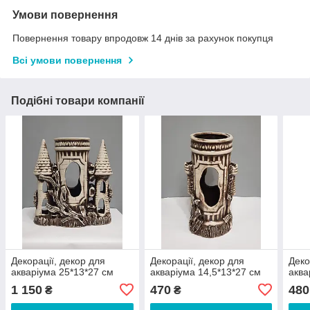
Умови повернення
Повернення товару впродовж 14 днів за рахунок покупця
Всі умови повернення
Подібні товари компанії
Декорації, декор для
Декорації, декор для
Деко
акваріума 25*13*27 см
акваріума 14,5*13*27 см
аква
1 150
470
480
₴
₴