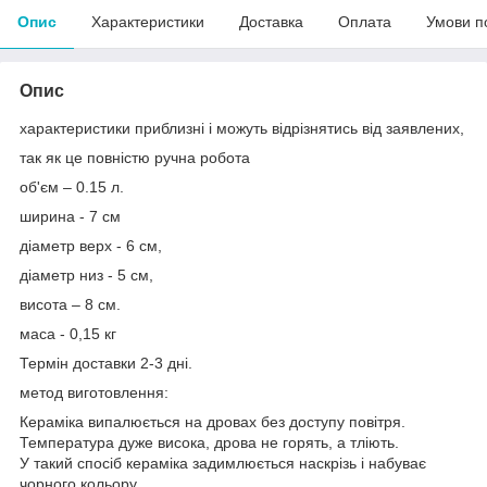
Опис
Характеристики
Доставка
Оплата
Умови п
Опис
характеристики приблизні і можуть відрізнятись від заявлених,
так як це повністю ручна робота
об'єм – 0.15 л.
ширина - 7 см
діаметр верх - 6 см,
діаметр низ - 5 см,
висота – 8 см.
маса - 0,15 кг
Термін доставки 2-3 дні.
метод виготовлення:
Кераміка випалюється на дровах без доступу повітря.
Температура дуже висока, дрова не горять, а тліють.
У такий спосіб кераміка задимлюється наскрізь і набуває
чорного кольору.