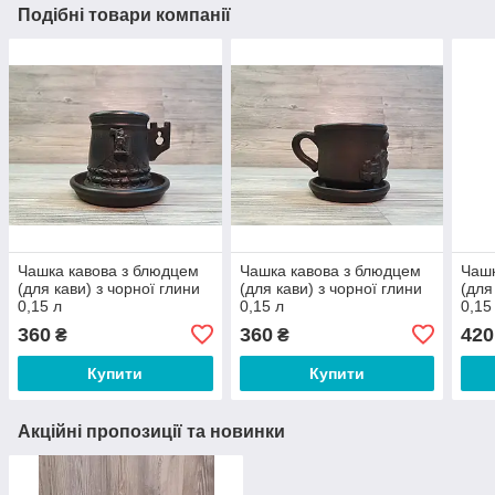
Подібні товари компанії
Чашка кавова з блюдцем
Чашка кавова з блюдцем
Чашк
(для кави) з чорної глини
(для кави) з чорної глини
(для
0,15 л
0,15 л
0,15
360
360
420
₴
₴
Купити
Купити
Акційні пропозиції та новинки