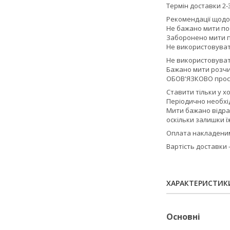
Термін доставки 2-3
Рекомендації щодо
Не бажано мити по
Заборонено мити п
Не використовувати
Не використовуват
Бажано мити розчи
ОБОВ'ЯЗКОВО прос
Ставити тільки у х
Періодично необхід
Мити бажано відра
оскільки залишки ї
Оплата накладеним 
Вартість доставки
ХАРАКТЕРИСТИК
Основні