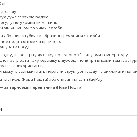
 дні
 догляду:
суд дуже гарячою водою.
осуд у посудомийній машині.
 хімічні миючі та миючі засоби.
и абразивні губки та абразивні речовини / засоби
ном води з оцтом чи гірчицею.
ушувати посуд.
олодну, не розігріту духовку, поступово збільшуючи температуру
но прогрівати таку кераміку в духовці (печі) при високій температурі
зу після використання,
жі можуть залишитися в пористій структурі посуду та викликати неп
платіжом (Нова Пошта) або онлайн на сайті (LiqPay)
 — за тарифами перевізника (Нова Пошта)
И