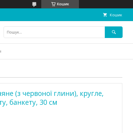
Кошик
Кошик
ы
не (з червоної глини), кругле,
у, банкету, 30 см