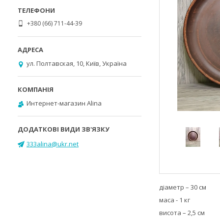
+380 (66) 711-44-39
ул. Полтавская, 10, Київ, Україна
Интернет-магазин Alina
333alina@ukr.net
діаметр – 30 см
маса - 1 кг
висота – 2,5 см