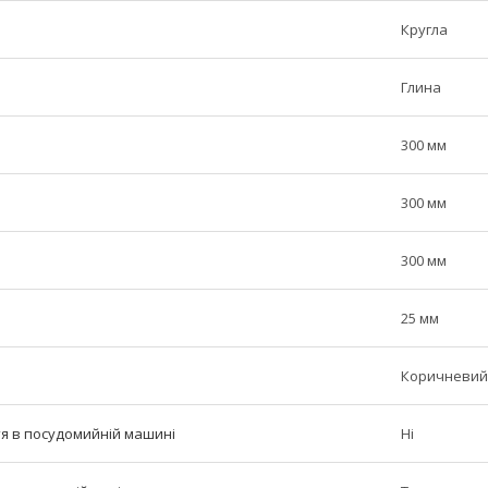
Кругла
Глина
300 мм
300 мм
300 мм
25 мм
Коричневий
тя в посудомийній машині
Ні