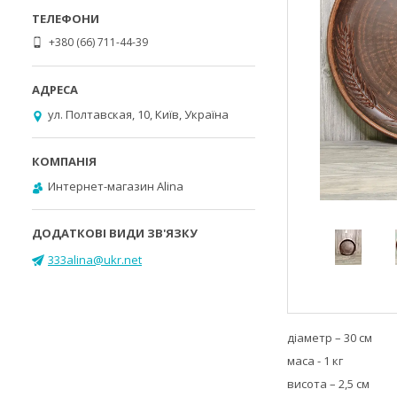
+380 (66) 711-44-39
ул. Полтавская, 10, Київ, Україна
Интернет-магазин Alina
333alina@ukr.net
діаметр – 30 см
маса - 1 кг
висота – 2,5 см