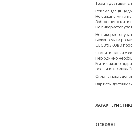
Термін доставки 2-3
Рекомендації щодо
Не бажано мити по
Заборонено мити п
Не використовувати
Не використовуват
Бажано мити розчи
ОБОВ'ЯЗКОВО прос
Ставити тільки у х
Періодично необхід
Мити бажано відра
оскільки залишки ї
Оплата накладеним 
Вартість доставки
ХАРАКТЕРИСТИК
Основні