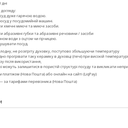
 дні
 догляду:
суд дуже гарячою водою.
осуд у посудомийній машині.
 хімічні миючі та миючі засоби.
и абразивні губки та абразивні речовини / засоби
ном води з оцтом чи гірчицею.
ушувати посуд.
олодну, не розігріту духовку, поступово збільшуючи температуру
но прогрівати таку кераміку в духовці (печі) при високій температурі
зу після використання,
жі можуть залишитися в пористій структурі посуду та викликати неп
платіжом (Нова Пошта) або онлайн на сайті (LiqPay)
 — за тарифами перевізника (Нова Пошта)
И