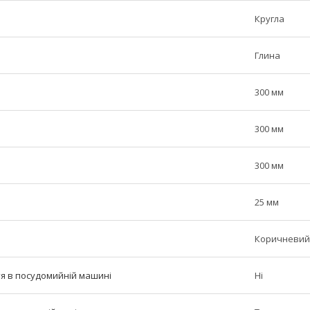
Кругла
Глина
300 мм
300 мм
300 мм
25 мм
Коричневий
тя в посудомийній машині
Ні