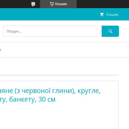
Кошик
Кошик
ы
не (з червоної глини), кругле,
у, банкету, 30 см