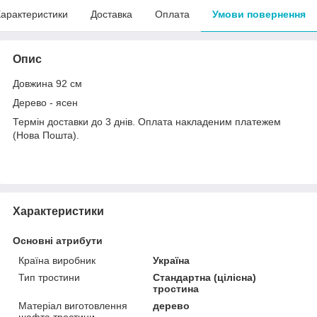
арактеристики
Доставка
Оплата
Умови повернення
Опис
Довжина 92 см
Дерево - ясен
Термін доставки до 3 днів. Оплата накладеним платежем
(Нова Пошта).
Характеристики
Основні атрибути
Країна виробник
Україна
Тип тростини
Стандартна (цілісна)
тростина
Матеріал виготовлення
дерево
шафта тростини