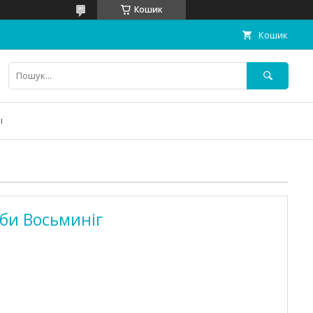
Кошик
Кошик
ы
би Восьминіг