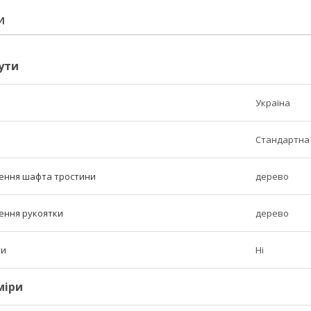
И
ути
Україна
Стандартна 
ення шафта тростини
дерево
ення рукоятки
дерево
ти
Ні
міри