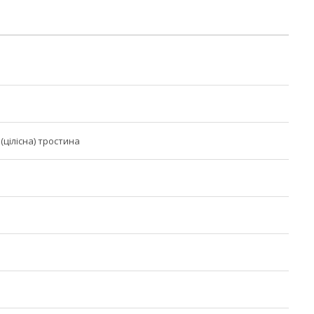
(цілісна) тростина