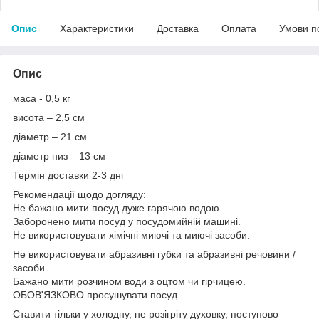
Опис
Характеристики
Доставка
Оплата
Умови п
Опис
маса - 0,5 кг
висота – 2,5 см
діаметр – 21 см
діаметр низ – 13 см
Термін доставки 2-3 дні
Рекомендації щодо догляду:
Не бажано мити посуд дуже гарячою водою.
Заборонено мити посуд у посудомийній машині.
Не використовувати хімічні миючі та миючі засоби.
Не використовувати абразивні губки та абразивні речовини /
засоби
Бажано мити розчином води з оцтом чи гірчицею.
ОБОВ'ЯЗКОВО просушувати посуд.
Ставити тільки у холодну, не розігріту духовку, поступово