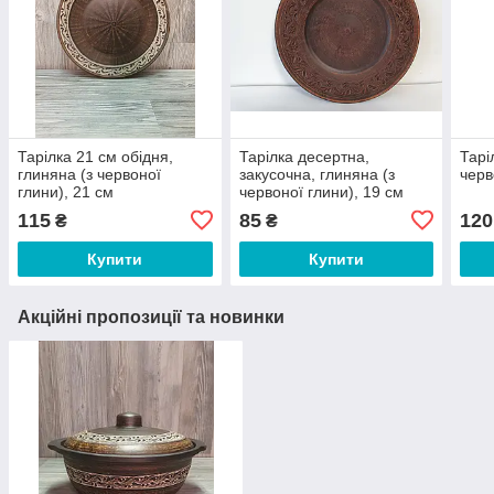
Тарілка 21 см обідня,
Тарілка десертна,
Тарі
глиняна (з червоної
закусочна, глиняна (з
черв
глини), 21 см
червоної глини), 19 см
115
85
120
₴
₴
Купити
Купити
Акційні пропозиції та новинки