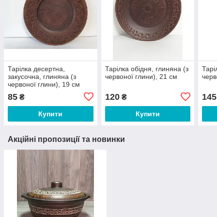
Тарілка десертна,
Тарілка обідня, глиняна (з
Тарі
закусочна, глиняна (з
червоної глини), 21 см
черв
червоної глини), 19 см
85
120
145
₴
₴
Купити
Купити
Акційні пропозиції та новинки