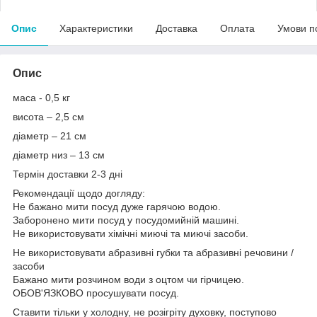
Опис
Характеристики
Доставка
Оплата
Умови п
Опис
маса - 0,5 кг
висота – 2,5 см
діаметр – 21 см
діаметр низ – 13 см
Термін доставки 2-3 дні
Рекомендації щодо догляду:
Не бажано мити посуд дуже гарячою водою.
Заборонено мити посуд у посудомийній машині.
Не використовувати хімічні миючі та миючі засоби.
Не використовувати абразивні губки та абразивні речовини /
засоби
Бажано мити розчином води з оцтом чи гірчицею.
ОБОВ'ЯЗКОВО просушувати посуд.
Ставити тільки у холодну, не розігріту духовку, поступово