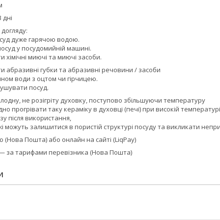
м
 дні
 догляду:
суд дуже гарячою водою.
осуд у посудомийній машині.
 хімічні миючі та миючі засоби.
и абразивні губки та абразивні речовини / засоби
ном води з оцтом чи гірчицею.
ушувати посуд.
олодну, не розігріту духовку, поступово збільшуючи температуру
но прогрівати таку кераміку в духовці (печі) при високій температурі
зу після використання,
жі можуть залишитися в пористій структурі посуду та викликати неп
 (Нова Пошта) або онлайн на сайті (LiqPay)
 — за тарифами перевізника (Нова Пошта)
И