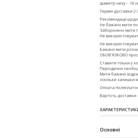
діаметр низу – 16 с
Термін доставки 2-3
Рекомендації щодо
Не бажано мити по
Заборонено мити п
Не використовувати
Не використовуват
Бажано мити розчи
ОБОВ'ЯЗКОВО прос
Ставити тільки у х
Періодично необхід
Мити бажано відра
оскільки залишки ї
Оплата післяплатою
Вартість доставки
ХАРАКТЕРИСТИК
Основні