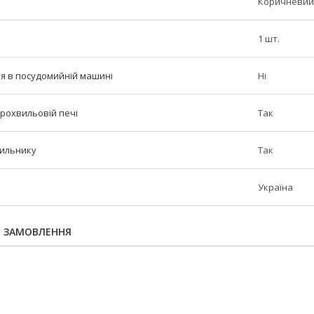
Коричневий
1 шт.
тя в посудомийній машині
Ні
крохвильовій печі
Так
дильнику
Так
Україна
Я ЗАМОВЛЕННЯ