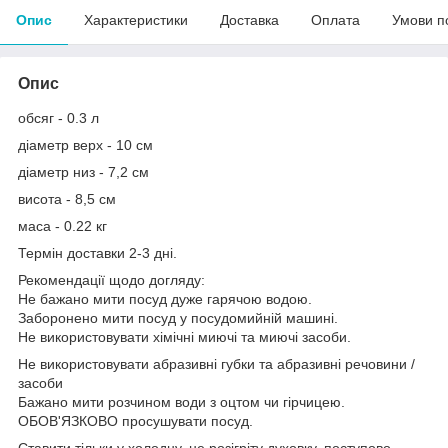
Опис
Характеристики
Доставка
Оплата
Умови п
Опис
обсяг - 0.3 л
діаметр верх - 10 см
діаметр низ - 7,2 см
висота - 8,5 см
маса - 0.22 кг
Термін доставки 2-3 дні.
Рекомендації щодо догляду:
Не бажано мити посуд дуже гарячою водою.
Заборонено мити посуд у посудомийній машині.
Не використовувати хімічні миючі та миючі засоби.
Не використовувати абразивні губки та абразивні речовини /
засоби
Бажано мити розчином води з оцтом чи гірчицею.
ОБОВ'ЯЗКОВО просушувати посуд.
Ставити тільки у холодну, не розігріту духовку, поступово