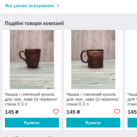
Всі умови повернення
Подібні товари компанії
Чашка / глиняний кухоль
Чашка / глиняний кухоль
Чашк
для чаю, кави (із червоної
для чаю, кави (із червоної
для 
глини 0,3 л
глини 0,3 л
глин
145
145
145
₴
₴
Купити
Купити