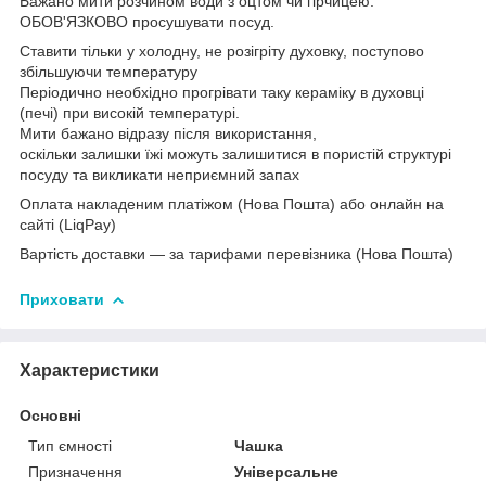
Бажано мити розчином води з оцтом чи гірчицею.
ОБОВ'ЯЗКОВО просушувати посуд.
Ставити тільки у холодну, не розігріту духовку, поступово
збільшуючи температуру
Періодично необхідно прогрівати таку кераміку в духовці
(печі) при високій температурі.
Мити бажано відразу після використання,
оскільки залишки їжі можуть залишитися в пористій структурі
посуду та викликати неприємний запах
Оплата накладеним платіжом (Нова Пошта) або онлайн на
сайті (LiqPay)
Вартість доставки — за тарифами перевізника (Нова Пошта)
Приховати
Характеристики
Основні
Тип ємності
Чашка
Призначення
Універсальне