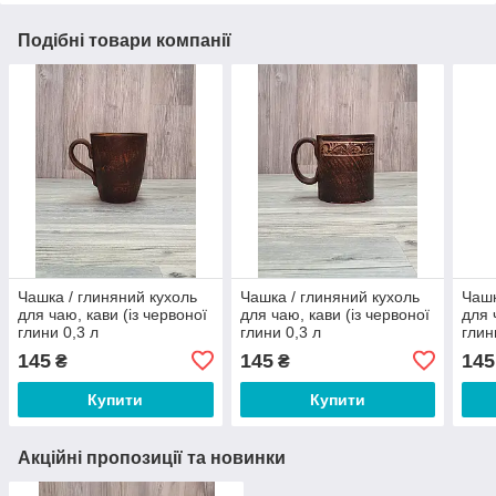
Подібні товари компанії
Чашка / глиняний кухоль
Чашка / глиняний кухоль
Чашк
для чаю, кави (із червоної
для чаю, кави (із червоної
для 
глини 0,3 л
глини 0,3 л
глин
145
145
145
₴
₴
Купити
Купити
Акційні пропозиції та новинки