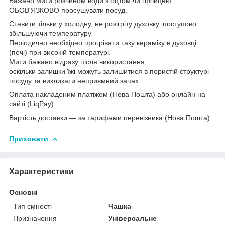
Бажано мити розчином води з оцтом чи гірчицею.
ОБОВ'ЯЗКОВО просушувати посуд.
Ставити тільки у холодну, не розігріту духовку, поступово
збільшуючи температуру
Періодично необхідно прогрівати таку кераміку в духовці
(печі) при високій температурі.
Мити бажано відразу після використання,
оскільки залишки їжі можуть залишитися в пористій структурі
посуду та викликати неприємний запах
Оплата накладеним платіжом (Нова Пошта) або онлайн на
сайті (LiqPay)
Вартість доставки — за тарифами перевізника (Нова Пошта)
Приховати
Характеристики
Основні
Тип ємності
Чашка
Призначення
Універсальне