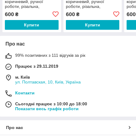
коричневий, ручної
коричневий, ручної
кори
роботи, різальна,
роботи, різальна,
робо
дерев'яна, для ходьби
дерев'яна, для ходьби
дере
600
600
600
₴
₴
Купити
Купити
Про нас
99% позитивних з 111 відгуків за рік
Працює з 29.11.2019
м. Київ
ул. Полтавская, 10, Київ, Україна
Контакти
Сьогодні працює з 10:00 до 18:00
Показати весь графік роботи
Про нас