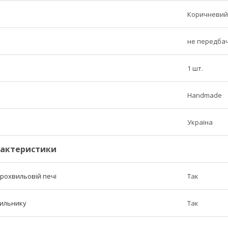
Коричневий
не передба
1 шт.
Handmade
Україна
рактеристики
крохвильовій печі
Так
дильнику
Так