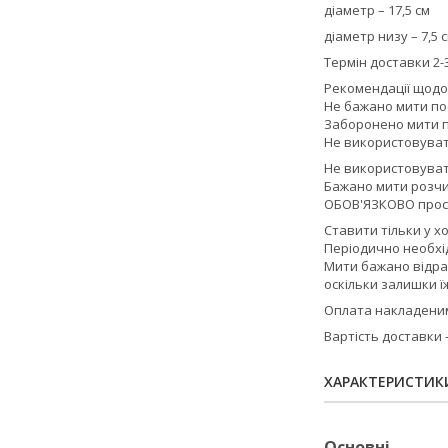
діаметр – 17,5 см
діаметр низу – 7,5 с
Термін доставки 2-3
Рекомендації щодо
Не бажано мити по
Заборонено мити п
Не використовувати
Не використовуват
Бажано мити розчи
ОБОВ'ЯЗКОВО прос
Ставити тільки у х
Періодично необхід
Мити бажано відра
оскільки залишки ї
Оплата накладеним 
Вартість доставки
ХАРАКТЕРИСТИК
Основні