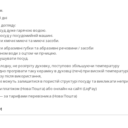
м.
 дні
 догляду:
суд дуже гарячою водою.
осуд у посудомийній машині.
 хімічні миючі та миючі засоби.
и абразивні губки та абразивні речовини / засоби
ном води з оцтом чи гірчицею.
ушувати посуд.
олодну, не розігріту духовку, поступово збільшуючи температуру
но прогрівати таку кераміку в духовці (печі) при високій температурі
зу після використання,
жі можуть залишитися в пористій структурі посуду та викликати неп
платіжом (Нова Пошта) або онлайн на сайті (LiqPay)
 — за тарифами перевізника (Нова Пошта)
И