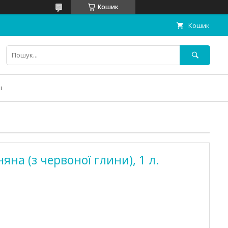
Кошик
Кошик
ы
яна (з червоної глини), 1 л.