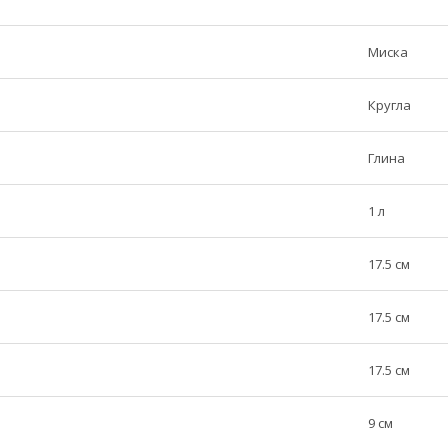
Миска
Кругла
Глина
1 л
17.5 см
17.5 см
17.5 см
9 см