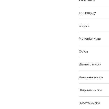
Тип посуду
Форма
Матеріал чаші
Об`єм
Діаметр миски
Довжина миски
Ширина миски
Висота миски