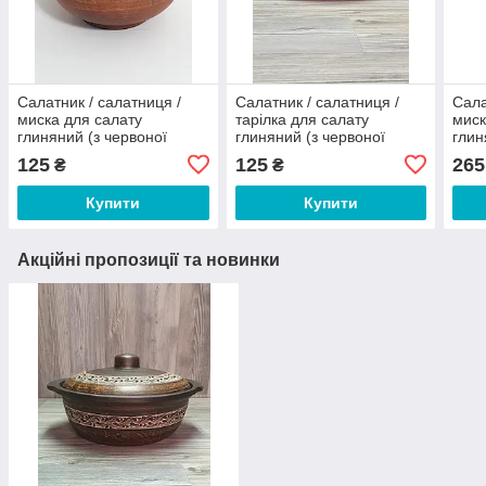
Салатник / салатниця /
Салатник / салатниця /
Сала
миска для салату
тарілка для салату
миск
глиняний (з червоної
глиняний (з червоної
глин
глини) 0,7 л
глини) 0,6 л
глин
125
125
265
₴
₴
Купити
Купити
Акційні пропозиції та новинки