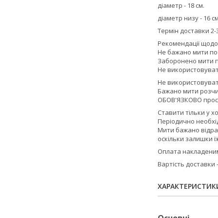
діаметр - 18 см.
діаметр низу - 16 с
Термін доставки 2-3
Рекомендації щодо
Не бажано мити по
Заборонено мити п
Не використовувати
Не використовуват
Бажано мити розчи
ОБОВ'ЯЗКОВО прос
Ставити тільки у х
Періодично необхід
Мити бажано відра
оскільки залишки ї
Оплата накладеним 
Вартість доставки
ХАРАКТЕРИСТИК