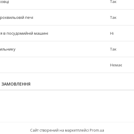
ховці
Так
крохвильовій печі
Так
тя в посудомийній машині
Ні
дильнику
Так
Немає
Я ЗАМОВЛЕННЯ
Сайт створений на маркетплейсі
Prom.ua