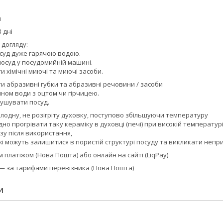
м
 дні
 догляду:
суд дуже гарячою водою.
осуд у посудомийній машині.
 хімічні миючі та миючі засоби.
и абразивні губки та абразивні речовини / засоби
ном води з оцтом чи гірчицею.
ушувати посуд.
олодну, не розігріту духовку, поступово збільшуючи температуру
но прогрівати таку кераміку в духовці (печі) при високій температурі
зу після використання,
жі можуть залишитися в пористій структурі посуду та викликати неп
платіжом (Нова Пошта) або онлайн на сайті (LiqPay)
 — за тарифами перевізника (Нова Пошта)
И