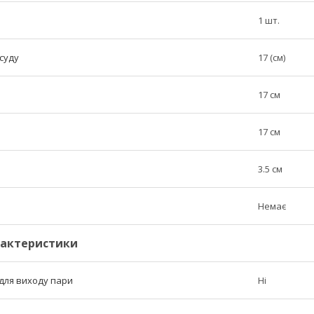
1 шт.
суду
17 (см)
17 см
17 см
3.5 см
Немає
рактеристики
для виходу пари
Ні