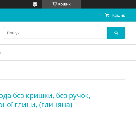
Кошик
Кошик
ы
ода без кришки, без ручок,
оної глини, (глиняна)