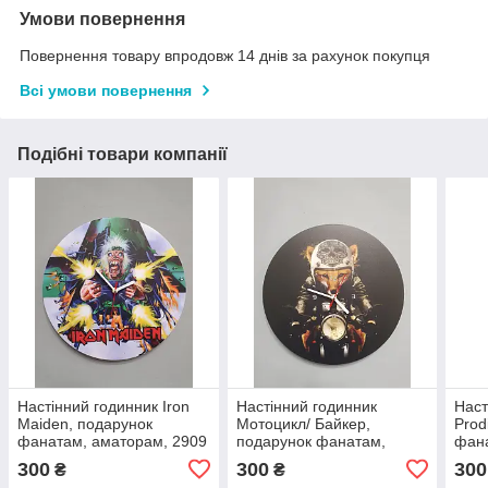
Умови повернення
Повернення товару впродовж 14 днів за рахунок покупця
Всі умови повернення
Подібні товари компанії
Настінний годинник Iron
Настінний годинник
Наст
Maiden, подарунок
Мотоцикл/ Байкер,
Prod
фанатам, аматорам, 2909
подарунок фанатам,
фана
аматорам, 2890
300
300
300
₴
₴