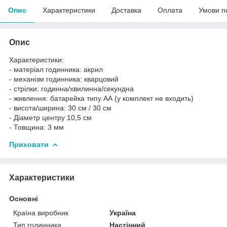
Опис
Характеристики
Доставка
Оплата
Умови п
Опис
Характеристики:
- матеріал годинника: акрил
- механізм годинника: кварцовий
- стрілки: годинна/хвилинна/секундна
- живлення: батарейка типу АА (у комплект не входить)
- висота/ширина: 30 см / 30 см
- Діаметр центру 10,5 см
- Товщина: 3 мм
Приховати
Характеристики
Основні
Країна виробник
Україна
Тип годинника
Настінний