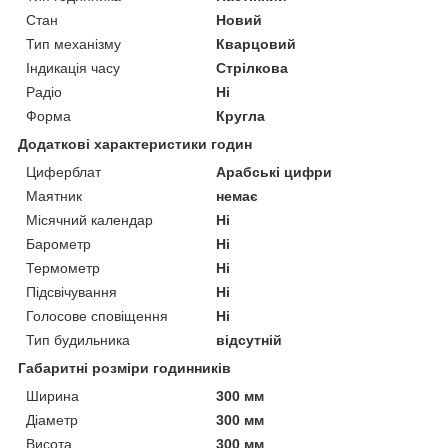
Стан
Новий
Тип механізму
Кварцовий
Індикація часу
Стрілкова
Радіо
Ні
Форма
Кругла
Додаткові характеристики годин
Циферблат
Арабські цифри
Маятник
немає
Місячний календар
Ні
Барометр
Ні
Термометр
Ні
Підсвічування
Ні
Голосове сповіщення
Ні
Тип будильника
відсутній
Габаритні розміри годинників
Ширина
300 мм
Діаметр
300 мм
Висота
300 мм