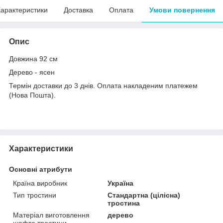
арактеристики
Доставка
Оплата
Умови повернення
Опис
Довжина 92 см
Дерево - ясен
Термін доставки до 3 днів. Оплата накладеним платежем
(Нова Пошта).
Характеристики
Основні атрибути
Країна виробник
Україна
Тип тростини
Стандартна (цілісна)
тростина
Матеріал виготовлення
дерево
шафта тростини