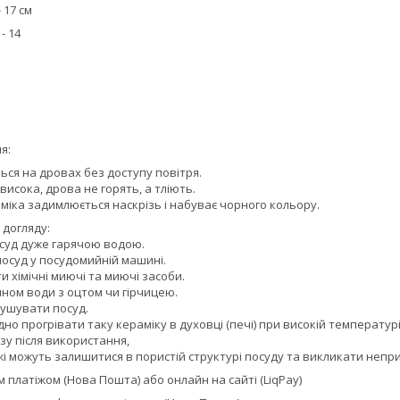
 17 см
- 14
я:
ься на дровах без доступу повітря.
исока, дрова не горять, а тліють.
аміка задимлюється наскрізь і набуває чорного кольору.
 догляду:
суд дуже гарячою водою.
осуд у посудомийній машині.
 хімічні миючі та миючі засоби.
ном води з оцтом чи гірчицею.
ушувати посуд.
но прогрівати таку кераміку в духовці (печі) при високій температурі
зу після використання,
жі можуть залишитися в пористій структурі посуду та викликати неп
платіжом (Нова Пошта) або онлайн на сайті (LiqPay)