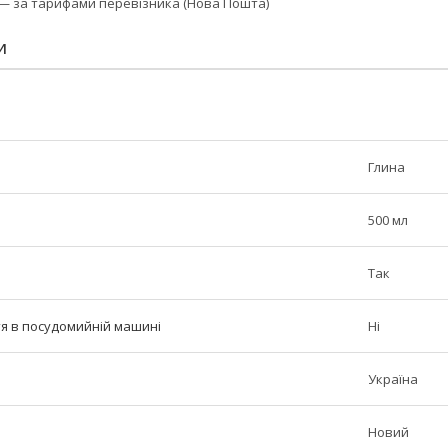
 — за тарифами перевізника (Нова Пошта)
И
Глина
500 мл
Так
тя в посудомийній машині
Ні
Україна
Новий