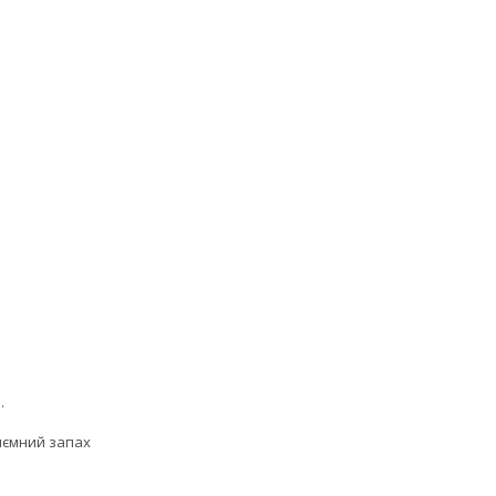
.
риємний запах