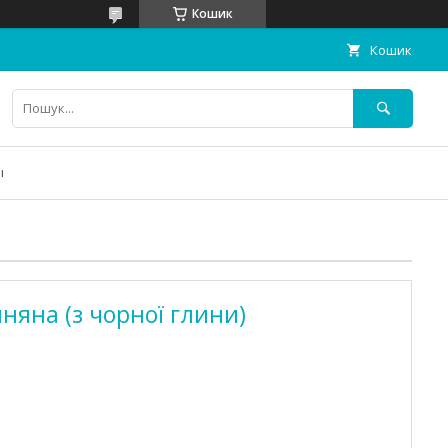
Кошик
Кошик
ы
няна (з чорної глини)