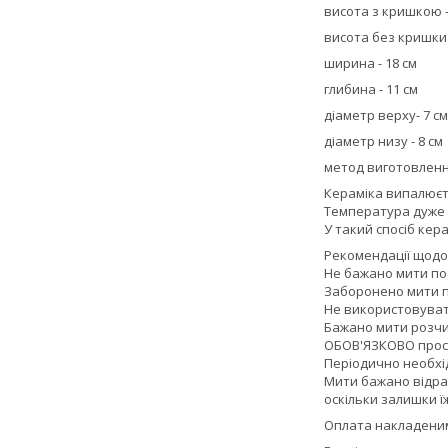
висота з кришкою -
висота без кришки 
ширина - 18 см
глибина - 11 см
діаметр верху- 7 см
діаметр низу - 8 см
метод виготовленн
Кераміка випалюєт
Температура дуже в
У такий спосіб кер
Рекомендації щодо
Не бажано мити по
Заборонено мити п
Не використовувати
Бажано мити розчи
ОБОВ'ЯЗКОВО прос
Періодично необхід
Мити бажано відра
оскільки залишки ї
Оплата накладеним 