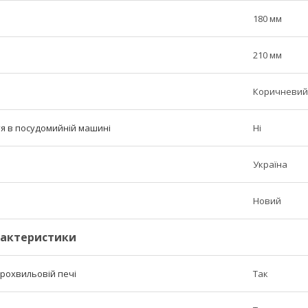
180 мм
210 мм
Коричневий
тя в посудомийній машині
Ні
Україна
Новий
рактеристики
крохвильовій печі
Так