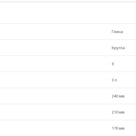
Глина
Кругла
Є
3 л
240 мм
210 мм
170 мм