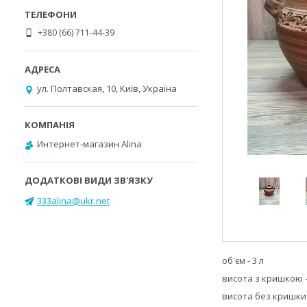
+380 (66) 711-44-39
ул. Полтавская, 10, Київ, Україна
Интернет-магазин Alina
333alina@ukr.net
об'єм - 3 л
висота з кришкою –
висота без кришки 