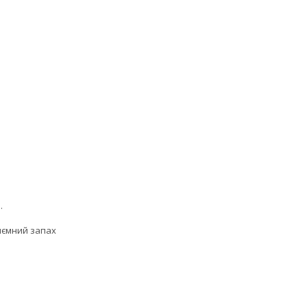
.
риємний запах