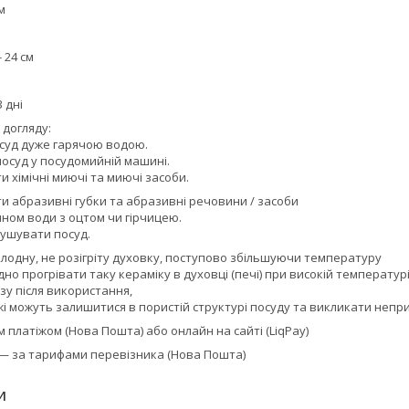
м
 24 см
 дні
 догляду:
суд дуже гарячою водою.
осуд у посудомийній машині.
 хімічні миючі та миючі засоби.
и абразивні губки та абразивні речовини / засоби
ном води з оцтом чи гірчицею.
ушувати посуд.
олодну, не розігріту духовку, поступово збільшуючи температуру
но прогрівати таку кераміку в духовці (печі) при високій температурі
зу після використання,
жі можуть залишитися в пористій структурі посуду та викликати неп
платіжом (Нова Пошта) або онлайн на сайті (LiqPay)
 — за тарифами перевізника (Нова Пошта)
И