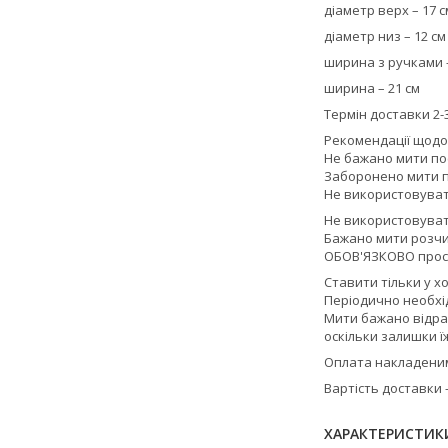
діаметр верх – 17 с
діаметр низ – 12 см
ширина з ручками -
ширина – 21 см
Термін доставки 2-3
Рекомендації щодо
Не бажано мити по
Заборонено мити п
Не використовувати
Не використовуват
Бажано мити розчи
ОБОВ'ЯЗКОВО прос
Ставити тільки у х
Періодично необхід
Мити бажано відра
оскільки залишки ї
Оплата накладеним 
Вартість доставки
ХАРАКТЕРИСТИК