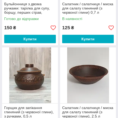
Бульйонниця з двома
Салатник / салатниця / миска
ручками: тарілка для супу,
для салату глиняний (з
борщу, перших страв,
червоної глини) 0,7 л
глиняна (із червоної глини)
Готово до відправки
В наявності
150
125
₴
₴
Купити
Купити
Горщик для запікання
Салатник / салатниця / миска
глиняний (з червоної глини),
для салату глиняний (з
з ручками, 0,5 л
червоної глини), 2.5 л