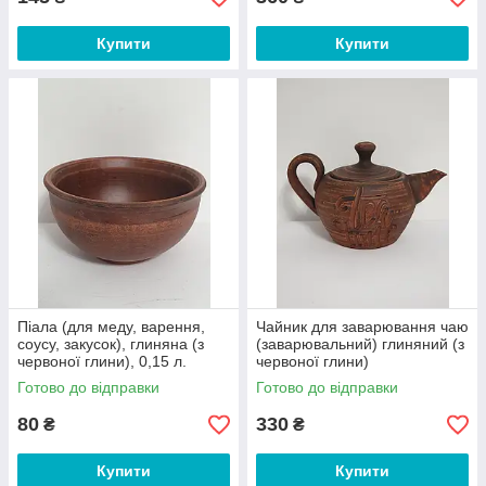
Купити
Купити
Піала (для меду, варення,
Чайник для заварювання чаю
соусу, закусок), глиняна (з
(заварювальний) глиняний (з
червоної глини), 0,15 л.
червоної глини)
Готово до відправки
Готово до відправки
80
330
₴
₴
Купити
Купити