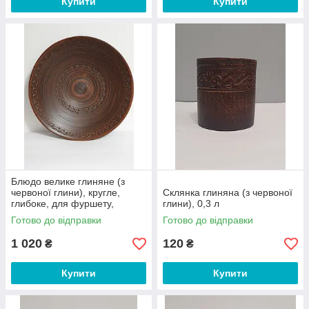
Купити
Купити
Блюдо велике глиняне (з
червоної глини), кругле,
Склянка глиняна (з червоної
глибоке, для фуршету,
глини), 0,3 л
банкету
Готово до відправки
Готово до відправки
1 020
120
₴
₴
Купити
Купити