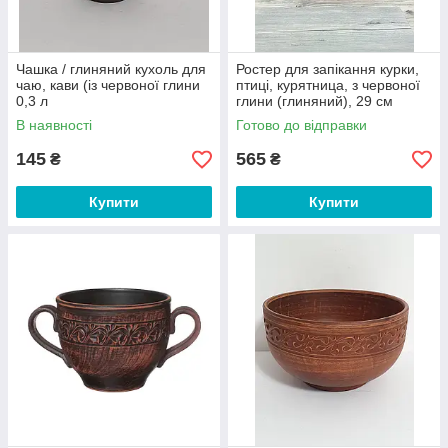
Чашка / глиняний кухоль для
Ростер для запікання курки,
чаю, кави (із червоної глини
птиці, курятница, з червоної
0,3 л
глини (глиняний), 29 см
В наявності
Готово до відправки
145
565
₴
₴
Купити
Купити