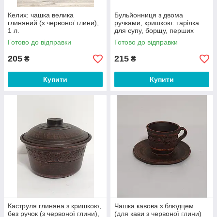
Келих: чашка велика
Бульйонниця з двома
глиняний (з червоної глини),
ручками, кришкою: тарілка
1 л.
для супу, борщу, перших
страв, глиняна (із червоної
Готово до відправки
Готово до відправки
глини
205
215
₴
₴
Купити
Купити
Каструля глиняна з кришкою,
Чашка кавова з блюдцем
без ручок (з червоної глини),
(для кави з червоної глини)