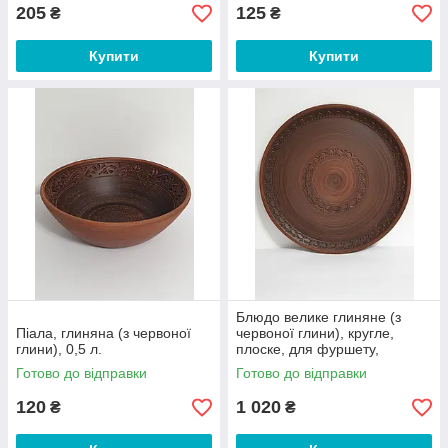
205
125
₴
₴
Купити
Купити
Блюдо велике глиняне (з
Піала, глиняна (з червоної
червоної глини), кругле,
глини), 0,5 л.
плоске, для фуршету,
банкету, 41 см
Готово до відправки
Готово до відправки
120
1 020
₴
₴